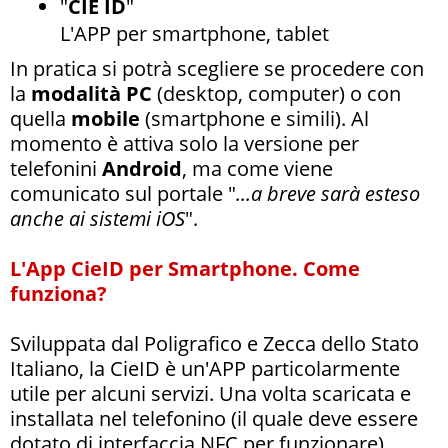
"
CIE ID
"
L'APP per smartphone, tablet
In pratica si potrà scegliere se procedere con
la
modalità PC
(desktop, computer) o con
quella
mobile
(smartphone e simili). Al
momento è attiva solo la versione per
telefonini
Android
, ma come viene
comunicato sul portale "
...a breve sarà esteso
anche ai sistemi iOS
".
L'App CieID per Smartphone. Come
funziona?
Sviluppata dal Poligrafico e Zecca dello Stato
Italiano, la CieID è un'APP particolarmente
utile per alcuni servizi. Una volta scaricata e
installata nel telefonino (il quale deve essere
dotato di interfaccia NFC per funzionare),